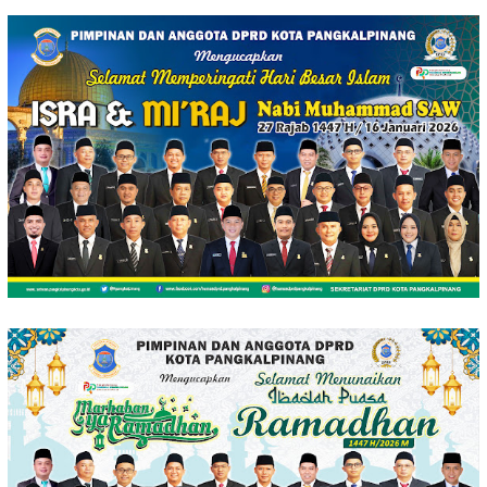
Loncat
ke
konten