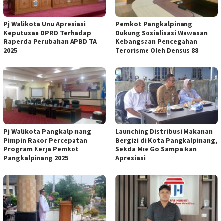
Pj Walikota Unu Apresiasi
Pemkot Pangkalpinang
Keputusan DPRD Terhadap
Dukung Sosialisasi Wawasan
Raperda Perubahan APBD TA
Kebangsaan Pencegahan
2025
Terorisme Oleh Densus 88
Pj Walikota Pangkalpinang
Launching Distribusi Makanan
Pimpin Rakor Percepatan
Bergizi di Kota Pangkalpinang,
Program Kerja Pemkot
Sekda Mie Go Sampaikan
Pangkalpinang 2025
Apresiasi