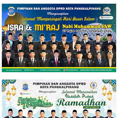
Loncat
ke
konten