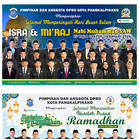
Loncat
ke
konten