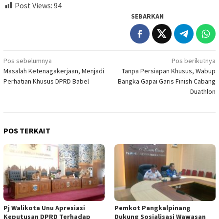
Post Views:
94
SEBARKAN
Navigasi
Pos sebelumnya
Pos berikutnya
Masalah Ketenagakerjaan, Menjadi
Tanpa Persiapan Khusus, Wabup
pos
Perhatian Khusus DPRD Babel
Bangka Gapai Garis Finish Cabang
Duathlon
POS TERKAIT
Pj Walikota Unu Apresiasi
Pemkot Pangkalpinang
Keputusan DPRD Terhadap
Dukung Sosialisasi Wawasan