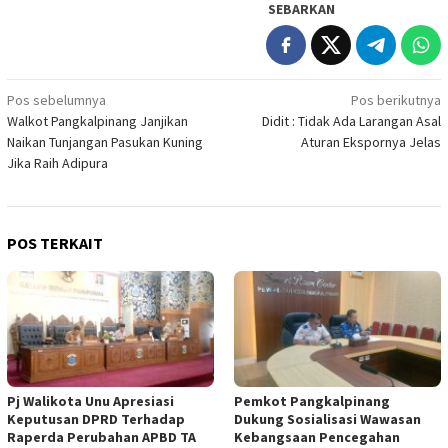
SEBARKAN
Navigasi
Pos sebelumnya
Pos berikutnya
Walkot Pangkalpinang Janjikan
Didit : Tidak Ada Larangan Asal
pos
Naikan Tunjangan Pasukan Kuning
Aturan Ekspornya Jelas
Jika Raih Adipura
POS TERKAIT
Pj Walikota Unu Apresiasi
Pemkot Pangkalpinang
Keputusan DPRD Terhadap
Dukung Sosialisasi Wawasan
Raperda Perubahan APBD TA
Kebangsaan Pencegahan