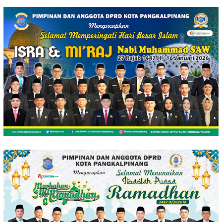
Loncat
ke
konten