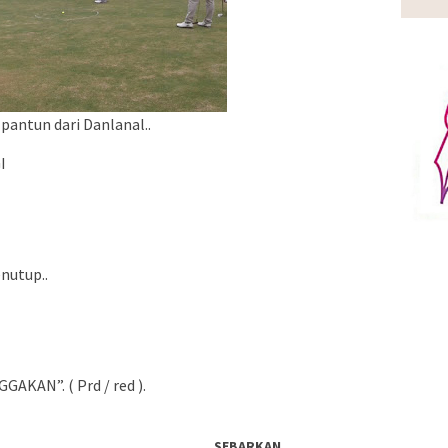
pantun dari Danlanal..
I
nutup..
KAN”. ( Prd / red ).
SEBARKAN