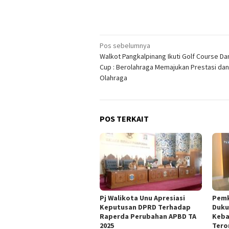
Navigasi
Pos sebelumnya
Walkot Pangkalpinang Ikuti Golf Course Da
pos
Cup : Berolahraga Memajukan Prestasi dan
Olahraga
POS TERKAIT
Pj Walikota Unu Apresiasi
Pemk
Keputusan DPRD Terhadap
Duku
Raperda Perubahan APBD TA
Keba
2025
Tero