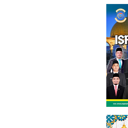
Loncat
tutup
ke
konten