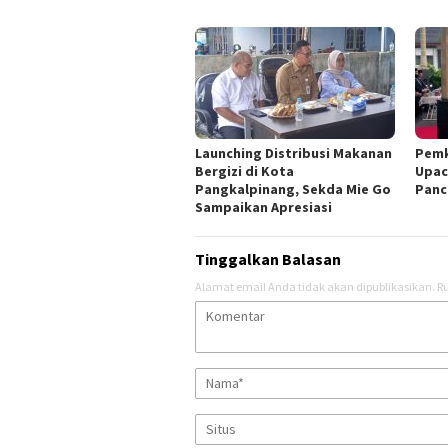
Launching Distribusi Makanan
Pemk
Bergizi di Kota
Upac
Pangkalpinang, Sekda Mie Go
Panc
Sampaikan Apresiasi
Tinggalkan Balasan
Alamat email Anda tidak akan dipublikasikan.
Ru