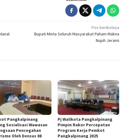
Pos berikutnya
nlanal
Bupati Minta Seluruh Masyarakat Paham Makna
Nujuh Jerami
ot Pangkalpinang
Pj Walikota Pangkalpinang
ng Sosialisasi Wawasan
Pimpin Rakor Percepatan
ngsaan Pencegahan
Program Kerja Pemkot
risme Oleh Densus 88
Pangkalpinang 2025