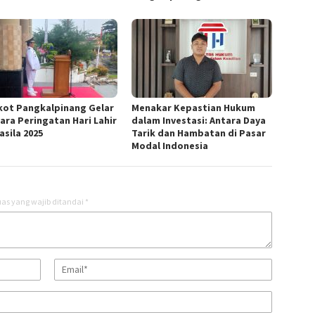
ot Pangkalpinang Gelar
Menakar Kepastian Hukum
ara Peringatan Hari Lahir
dalam Investasi: Antara Daya
asila 2025
Tarik dan Hambatan di Pasar
Modal Indonesia
as yang wajib ditandai
*