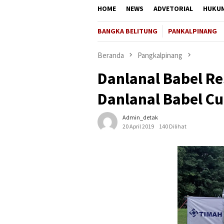
HOME
NEWS
ADVETORIAL
HUKU
BANGKA BELITUNG
PANKALPINANG
Beranda
Pangkalpinang
Danlanal Babel R
Danlanal Babel Cu
Admin_detak
20 April 2019
140 Dilihat