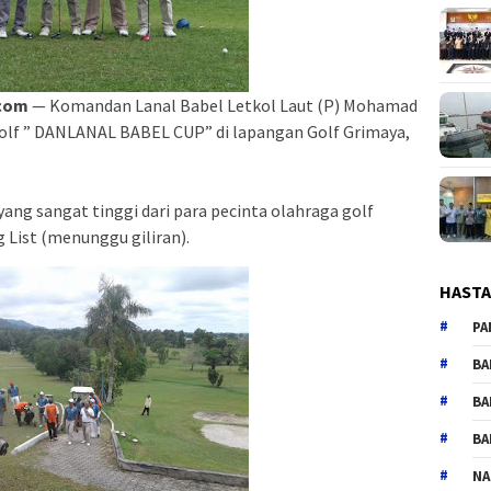
-com
— Komandan Lanal Babel Letkol Laut (P) Mohamad
lf ” DANLANAL BABEL CUP” di lapangan Golf Grimaya,
ng sangat tinggi dari para pecinta olahraga golf
List (menunggu giliran).
HAST
PA
BA
BA
BA
NA