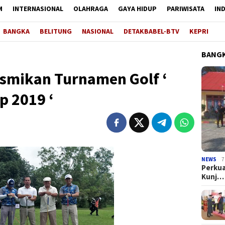
M
INTERNASIONAL
OLAHRAGA
GAYA HIDUP
PARIWISATA
IN
BANGKA
BELITUNG
NASIONAL
DETAKBABEL-BTV
KEPRI
BANGK
esmikan Turnamen Golf ‘
p 2019 ‘
NEWS
7
Perkua
Kunj…