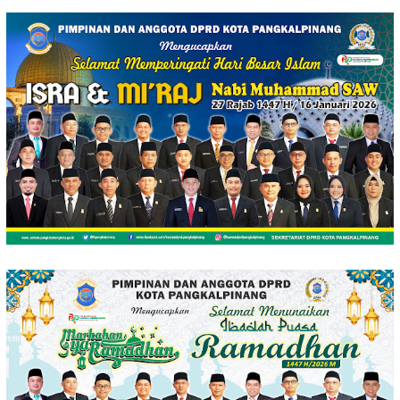
Loncat
ke
konten