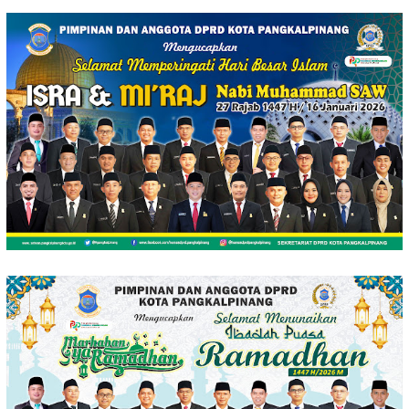
Loncat
ke
konten