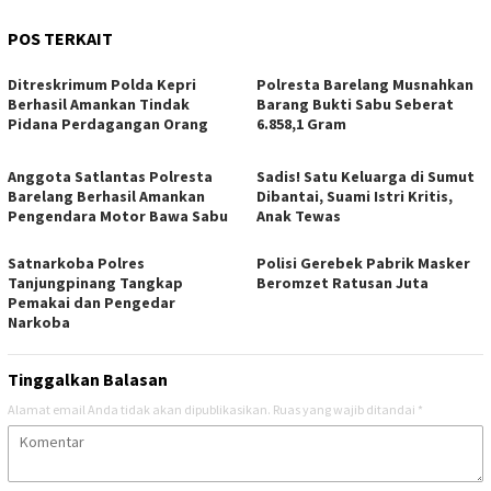
POS TERKAIT
Ditreskrimum Polda Kepri
Polresta Barelang Musnahkan
Berhasil Amankan Tindak
Barang Bukti Sabu Seberat
Pidana Perdagangan Orang
6.858,1 Gram
Anggota Satlantas Polresta
Sadis! Satu Keluarga di Sumut
Barelang Berhasil Amankan
Dibantai, Suami Istri Kritis,
Pengendara Motor Bawa Sabu
Anak Tewas
Satnarkoba Polres
Polisi Gerebek Pabrik Masker
Tanjungpinang Tangkap
Beromzet Ratusan Juta
Pemakai dan Pengedar
Narkoba
Tinggalkan Balasan
Alamat email Anda tidak akan dipublikasikan.
Ruas yang wajib ditandai
*