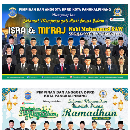
Loncat
ke
konten