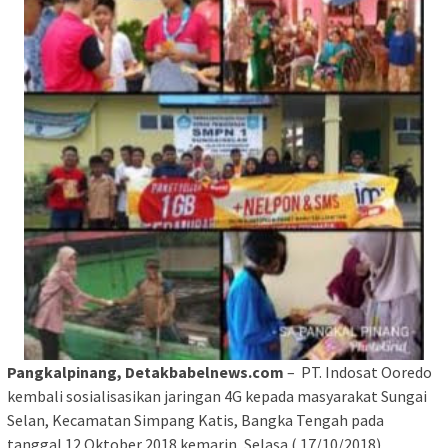
Pangkalpinang, Detakbabelnews.com
– PT. Indosat Ooredo
kembali sosialisasikan jaringan 4G kepada masyarakat Sungai
Selan, Kecamatan Simpang Katis, Bangka Tengah pada
tanggal 12 Oktober 2018 kemarin, Selasa ( 17/10/2018).