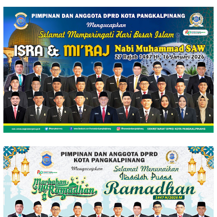
Loncat
ke
konten