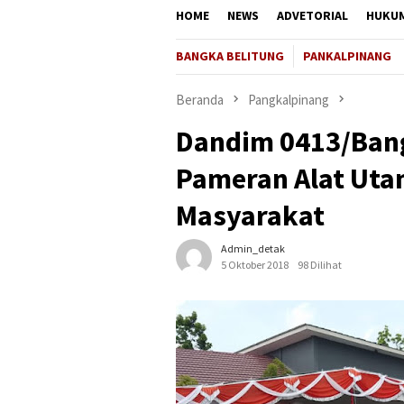
HOME
NEWS
ADVETORIAL
HUKU
BANGKA BELITUNG
PANKALPINANG
Beranda
Pangkalpinang
Dandim 0413/Bang
Pameran Alat Uta
Masyarakat
Admin_detak
5 Oktober 2018
98 Dilihat