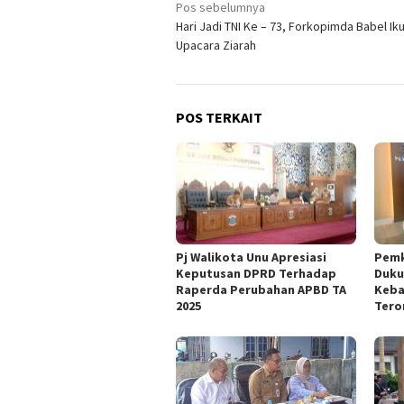
Navigasi
Pos sebelumnya
Hari Jadi TNI Ke – 73, Forkopimda Babel Iku
pos
Upacara Ziarah
POS TERKAIT
Pj Walikota Unu Apresiasi
Pemk
Keputusan DPRD Terhadap
Duku
Raperda Perubahan APBD TA
Keba
2025
Tero