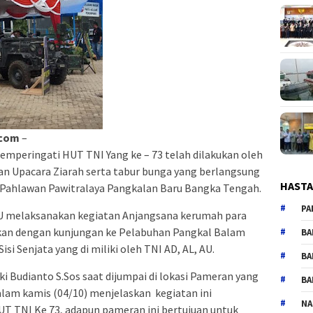
.com
–
mperingati HUT TNI Yang ke – 73 telah dilakukan oleh
an Upacara Ziarah serta tabur bunga yang berlangsung
HAST
 Pahlawan Pawitralaya Pangkalan Baru Bangka Tengah.
PA
AU melaksanakan kegiatan Anjangsana kerumah para
tkan dengan kunjungan ke Pelabuhan Pangkal Balam
BA
i Senjata yang di miliki oleh TNI AD, AL, AU.
BA
 Budianto S.Sos saat dijumpai di lokasi Pameran yang
BA
lam kamis (04/10) menjelaskan kegiatan ini
NA
T TNI Ke 73, adapun pameran ini bertujuan untuk