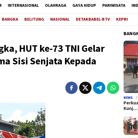
M
INTERNASIONAL
OLAHRAGA
GAYA HIDUP
PARIWISATA
IN
BANGKA
BELITUNG
NASIONAL
DETAKBABEL-BTV
KEPRI
BANGK
ka, HUT ke-73 TNI Gelar
ma Sisi Senjata Kepada
NEWS
7
Perkua
Kunj…