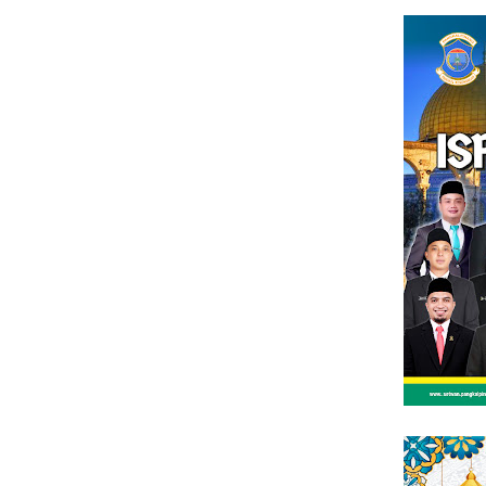
Loncat
tutup
ke
konten