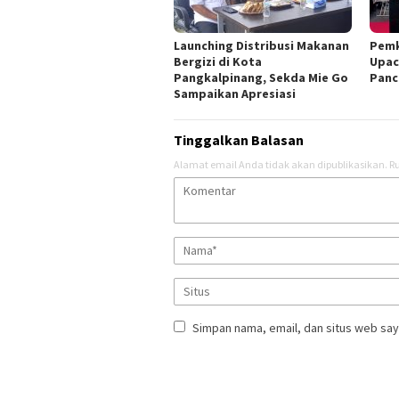
Launching Distribusi Makanan
Pemk
Bergizi di Kota
Upac
Pangkalpinang, Sekda Mie Go
Panc
Sampaikan Apresiasi
Tinggalkan Balasan
Alamat email Anda tidak akan dipublikasikan.
Ru
Simpan nama, email, dan situs web say