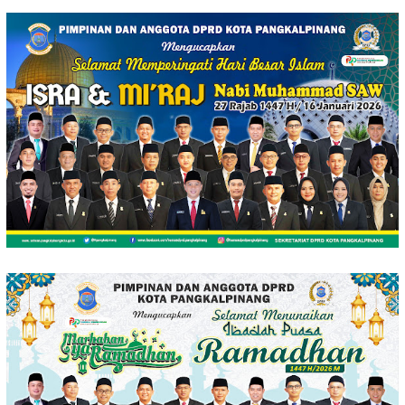
Loncat
ke
konten