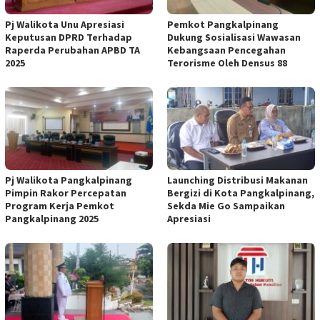
Pj Walikota Unu Apresiasi
Pemkot Pangkalpinang
Keputusan DPRD Terhadap
Dukung Sosialisasi Wawasan
Raperda Perubahan APBD TA
Kebangsaan Pencegahan
2025
Terorisme Oleh Densus 88
Pj Walikota Pangkalpinang
Launching Distribusi Makanan
Pimpin Rakor Percepatan
Bergizi di Kota Pangkalpinang,
Program Kerja Pemkot
Sekda Mie Go Sampaikan
Pangkalpinang 2025
Apresiasi