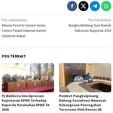
Navigasi
Pos sebelumnya
Pos berikutnya
Ribuan Peserta Senam Gemu
Bangka Belitung Tuan Rumah
pos
Famire Padati Halaman Kantor
Rakornas Bappeda 2018
Gubernur Babel
POS TERKAIT
Pj Walikota Unu Apresiasi
Pemkot Pangkalpinang
Keputusan DPRD Terhadap
Dukung Sosialisasi Wawasan
Raperda Perubahan APBD TA
Kebangsaan Pencegahan
2025
Terorisme Oleh Densus 88