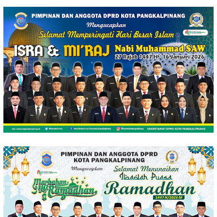
Loncat
ke
konten