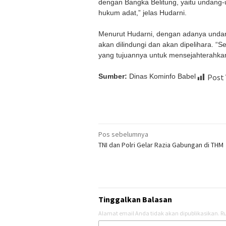
dengan Bangka Belitung, yaitu undang
hukum adat,” jelas Hudarni.
Menurut Hudarni, dengan adanya unda
akan dilindungi dan akan dipelihara. 
yang tujuannya untuk mensejahterahka
Sumber:
Dinas Kominfo Babel
Post 
Navigasi
Pos sebelumnya
TNI dan Polri Gelar Razia Gabungan di THM
pos
Tinggalkan Balasan
Alamat email Anda tidak akan dipublikasikan.
Ru