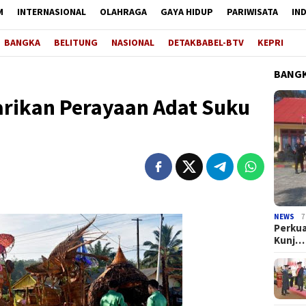
M
INTERNASIONAL
OLAHRAGA
GAYA HIDUP
PARIWISATA
IN
BANGKA
BELITUNG
NASIONAL
DETAKBABEL-BTV
KEPRI
BANGK
arikan Perayaan Adat Suku
NEWS
7
Perkua
Kunj…