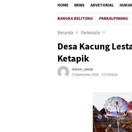
HOME
NEWS
ADVETORIAL
HUKU
BANGKA BELITUNG
PANKALPINANG
Beranda
Pariwisata
Desa Kacung Lest
Ketapik
Admin_detak
2 September 2018
117 Dilihat