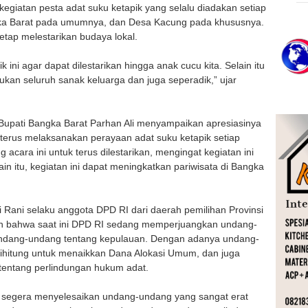
egiatan pesta adat suku ketapik yang selalu diadakan setiap
gka Barat pada umumnya, dan Desa Kacung pada khususnya.
etap melestarikan budaya lokal.
 ini agar dapat dilestarikan hingga anak cucu kita. Selain itu
kan seluruh sanak keluarga dan juga seperadik,” ujar
upati Bangka Barat Parhan Ali menyampaikan apresiasinya
erus melaksanakan perayaan adat suku ketapik setiap
cara ini untuk terus dilestarikan, mengingat kegiatan ini
 itu, kegiatan ini dapat meningkatkan pariwisata di Bangka
Rani selaku anggota DPD RI dari daerah pemilihan Provinsi
n bahwa saat ini DPD RI sedang memperjuangkan undang-
 undang-undang tentang kepulauan. Dengan adanya undang-
dihitung untuk menaikkan Dana Alokasi Umum, dan juga
entang perlindungan hukum adat.
k segera menyelesaikan undang-undang yang sangat erat