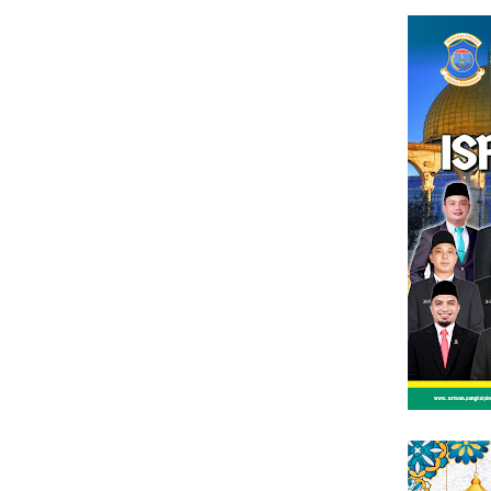
Loncat
tutup
ke
konten