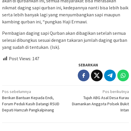
akan di qurbankan ini, semua masyarakat bisa merasakan
nikmat daging sapi qurban ini, kedepannya nanti bisa lebih baik
serta lebih banyak lagi yang menyumbangkan sapi maupun
kambing qurban ini, “pungkas Haji Ermawi.
Pembagian daging sapi Qurban akan dibagikan setelah semua
selesai dibungkus sesuai dengan takaran jumlah daging qurban
yang sudah di tentukan. (Isk).
Post Views:
147
SEBARKAN
Navigasi
Pos sebelumnya
Pos berikutnya
Berikan Bantuan Kepada Endi,
Tujuh ABG Asal Desa Kurau
pos
Forum Peduli Kasih Datangi RSUD
Diamankan Anggota Polsek Bukit
Depati Hamzah Pangkalpinang
Intan