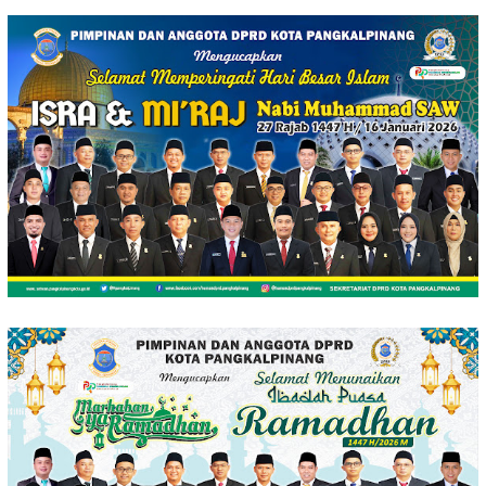
Loncat
ke
konten