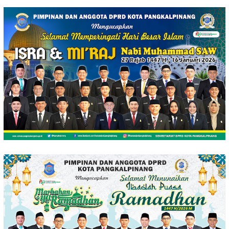
Loncat
ke
konten