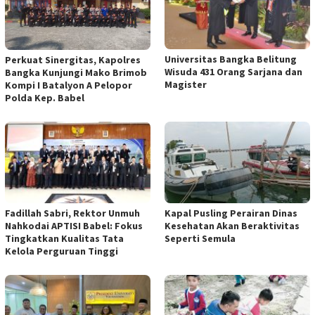
Universitas Bangka Belitung
Perkuat Sinergitas, Kapolres
Wisuda 431 Orang Sarjana dan
Bangka Kunjungi Mako Brimob
Magister
Kompi I Batalyon A Pelopor
Polda Kep. Babel
Fadillah Sabri, Rektor Unmuh
Kapal Pusling Perairan Dinas
Nahkodai APTISI Babel: Fokus
Kesehatan Akan Beraktivitas
Tingkatkan Kualitas Tata
Seperti Semula
Kelola Perguruan Tinggi