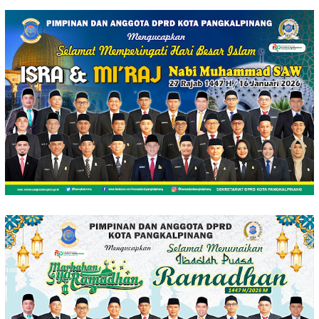
Loncat
ke
konten