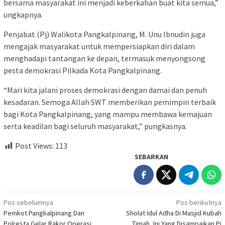
bersama masyarakat ini menjadi keberkahan buat kita semua,”
ungkapnya.
Penjabat (Pj) Walikota Pangkalpinang, M. Unu Ibnudin juga
mengajak masyarakat untuk mempersiapkan diri dalam
menghadapi tantangan ke depan, termasuk menyongsong
pesta demokrasi Pilkada Kota Pangkalpinang.
“Mari kita jalani proses demokrasi dengan damai dan penuh
kesadaran. Semoga Allah SWT memberikan pemimpin terbaik
bagi Kota Pangkalpinang, yang mampu membawa kemajuan
serta keadilan bagi seluruh masyarakat,” pungkasnya.
Post Views:
113
SEBARKAN
Navigasi
Pos sebelumnya
Pos berikutnya
Pemkot Pangkalpinang Dan
Sholat Idul Adha Di Masjid Kubah
pos
Polresta Gelar Rakor Operasi
Timah, Ini Yang Disampaikan Pj