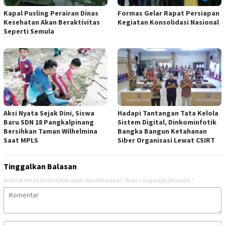
Kapal Pusling Perairan Dinas
Formas Gelar Rapat Persiapan
Kesehatan Akan Beraktivitas
Kegiatan Konsolidasi Nasional
Seperti Semula
Aksi Nyata Sejak Dini, Siswa
Hadapi Tantangan Tata Kelola
Baru SDN 18 Pangkalpinang
Sistem Digital, Dinkominfotik
Bersihkan Taman Wilhelmina
Bangka Bangun Ketahanan
Saat MPLS
Siber Organisasi Lewat CSIRT
Tinggalkan Balasan
Alamat email Anda tidak akan dipublikasikan.
Ruas yang wajib ditandai
*