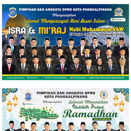
Loncat
ke
konten