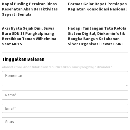
Kapal Pusling Perairan Dinas
Formas Gelar Rapat Persiapan
Kesehatan Akan Beraktivitas
Kegiatan Konsolidasi Nasional
Seperti Semula
Aksi Nyata Sejak Dini, Siswa
Hadapi Tantangan Tata Kelola
Baru SDN 18 Pangkalpinang
Sistem Digital, Dinkominfotik
Bersihkan Taman Wilhelmina
Bangka Bangun Ketahanan
Saat MPLS
Siber Organisasi Lewat CSIRT
Tinggalkan Balasan
Alamat email Anda tidak akan dipublikasikan.
Ruas yang wajib ditandai
*