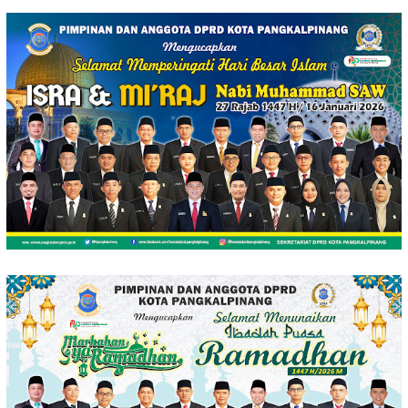
Loncat
ke
konten