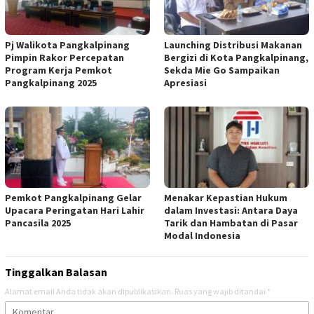
Pj Walikota Pangkalpinang
Launching Distribusi Makanan
Pimpin Rakor Percepatan
Bergizi di Kota Pangkalpinang,
Program Kerja Pemkot
Sekda Mie Go Sampaikan
Pangkalpinang 2025
Apresiasi
Pemkot Pangkalpinang Gelar
Menakar Kepastian Hukum
Upacara Peringatan Hari Lahir
dalam Investasi: Antara Daya
Pancasila 2025
Tarik dan Hambatan di Pasar
Modal Indonesia
Tinggalkan Balasan
Alamat email Anda tidak akan dipublikasikan.
Ruas yang wajib ditandai
*