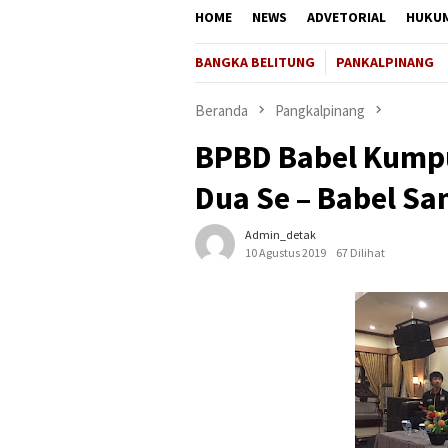
HOME
NEWS
ADVETORIAL
HUKU
BANGKA BELITUNG
PANKALPINANG
Beranda
Pangkalpinang
BPBD Babel Kump
Dua Se – Babel S
Admin_detak
10 Agustus 2019
67 Dilihat