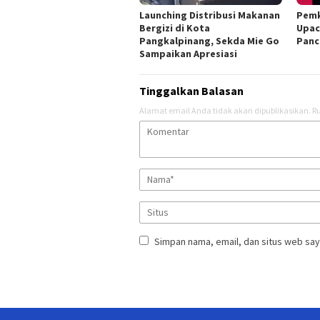
Launching Distribusi Makanan
Pemk
Bergizi di Kota
Upac
Pangkalpinang, Sekda Mie Go
Panc
Sampaikan Apresiasi
Tinggalkan Balasan
Alamat email Anda tidak akan dipublikasikan.
Ru
Simpan nama, email, dan situs web say