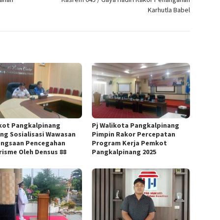
Karhutla Babel
ot Pangkalpinang
Pj Walikota Pangkalpinang
ng Sosialisasi Wawasan
Pimpin Rakor Percepatan
ngsaan Pencegahan
Program Kerja Pemkot
risme Oleh Densus 88
Pangkalpinang 2025