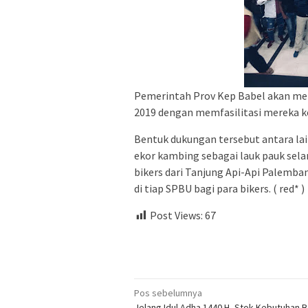
Pemerintah Prov Kep Babel akan me
2019 dengan memfasilitasi mereka 
Bentuk dukungan tersebut antara la
ekor kambing sebagai lauk pauk se
bikers dari Tanjung Api-Api Palemba
di tiap SPBU bagi para bikers. ( red* )
Post Views:
67
Navigasi
Pos sebelumnya
Jelang Idul Adha 1440 H, Stok Kebutuhan 