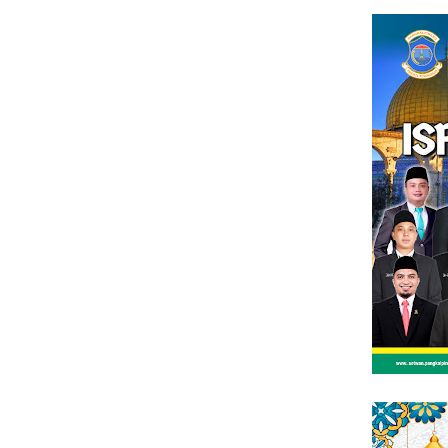
Loncat
tutup
ke
konten