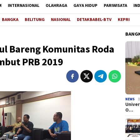
M
INTERNASIONAL
OLAHRAGA
GAYA HIDUP
PARIWISATA
IN
BANGKA
BELITUNG
NASIONAL
DETAKBABEL-BTV
KEPRI
BANGK
ul Bareng Komunitas Roda
ambut PRB 2019
NEWS
3
Univer
O…