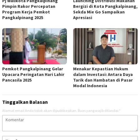
Pj Walikota Pangkalpinang
Launching Distribusi Makanan
Pimpin Rakor Percepatan
Bergizi di Kota Pangkalpinang,
Program Kerja Pemkot
Sekda Mie Go Sampaikan
Pangkalpinang 2025
Apresiasi
Pemkot Pangkalpinang Gelar
Menakar Kepastian Hukum
Upacara Peringatan Hari Lahir
dalam Investasi: Antara Daya
Pancasila 2025
Tarik dan Hambatan di Pasar
Modal Indonesia
Tinggalkan Balasan
Alamat email Anda tidak akan dipublikasikan.
Ruas yang wajib ditandai
*