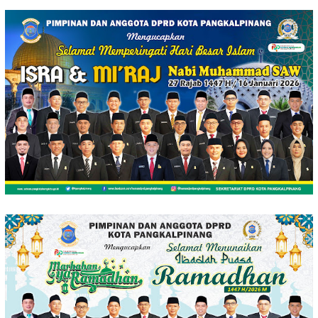
Loncat
ke
konten