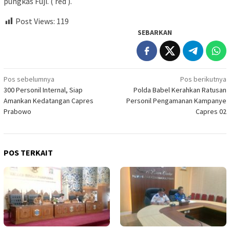
pungkas Fuji. ( red ).
Post Views:
119
SEBARKAN
Navigasi
Pos sebelumnya
Pos berikutnya
300 Personil Internal, Siap
Polda Babel Kerahkan Ratusan
pos
Amankan Kedatangan Capres
Personil Pengamanan Kampanye
Prabowo
Capres 02
POS TERKAIT