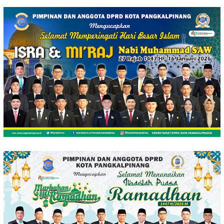
Loncat
ke
konten