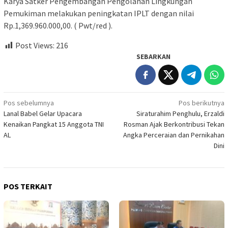
Karya Satker Pengembangan Pengolahan Lingkungan
Pemukiman melakukan peningkatan IPLT dengan nilai
Rp.1,369.960.000,00. ( Pwt/red ).
Post Views:
216
SEBARKAN
Navigasi
Pos sebelumnya
Pos berikutnya
Lanal Babel Gelar Upacara
Siraturahim Penghulu, Erzaldi
pos
Kenaikan Pangkat 15 Anggota TNI
Rosman Ajak Berkontribusi Tekan
AL
Angka Perceraian dan Pernikahan
Dini
POS TERKAIT