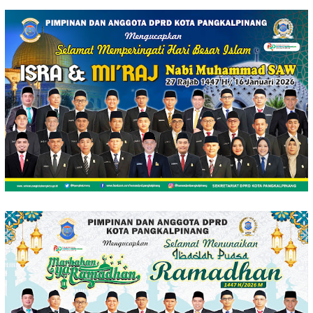
Loncat
ke
konten