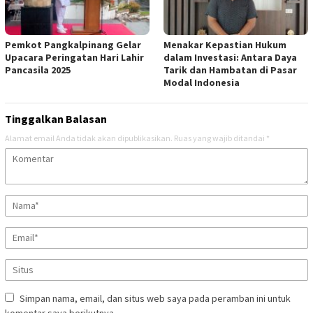
Pemkot Pangkalpinang Gelar
Menakar Kepastian Hukum
Upacara Peringatan Hari Lahir
dalam Investasi: Antara Daya
Pancasila 2025
Tarik dan Hambatan di Pasar
Modal Indonesia
Tinggalkan Balasan
Alamat email Anda tidak akan dipublikasikan.
Ruas yang wajib ditandai
*
Simpan nama, email, dan situs web saya pada peramban ini untuk
komentar saya berikutnya.