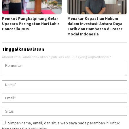
Pemkot Pangkalpinang Gelar
Menakar Kepastian Hukum
Upacara Peringatan Hari Lahir
dalam Investasi: Antara Daya
Pancasila 2025
Tarik dan Hambatan di Pasar
Modal Indonesia
Tinggalkan Balasan
Alamat email Anda tidak akan dipublikasikan.
Ruas yang wajib ditandai
*
Simpan nama, email, dan situs web saya pada peramban ini untuk
komentar saya berikutnya.