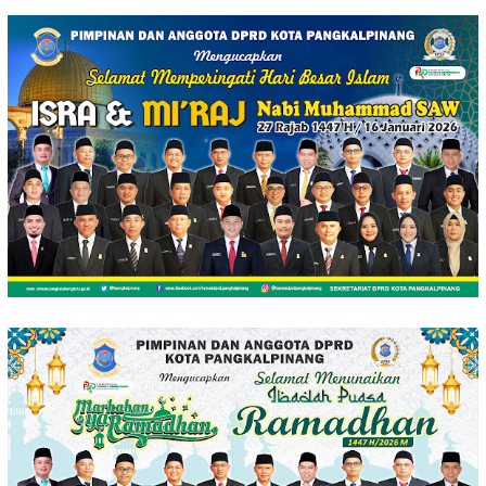
Loncat
ke
konten