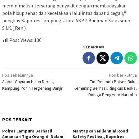
meminimalisir terserang penyakit dengan membudayakan
pola hidup sehat dan kecelakaan lalulintas dapat dicegah,"
pungkas Kapolres Lampung Utara AKBP Budiman Sulaksono,
S.I.K.( Ren ).
Post Views:
136
SEBARKAN
Navigasi
Pos sebelumnya
Pos berikutnya
Akibat Guyuran Hujan Deras,
Tim Resmob Polsek Bukit
pos
Kampung Pohin Tergenang Banjir
Kemuning Berhasil Ringkus Deska,
Diduga Pengedar Narkoba
POS TERKAIT
Polres Lampura Berhasil
Mantapkan Millennial Road
Amankan Tiga Orang di Dalam
Safety Festival, Kapolres