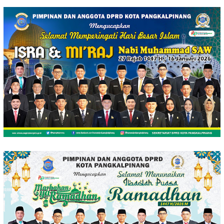
Loncat
ke
konten