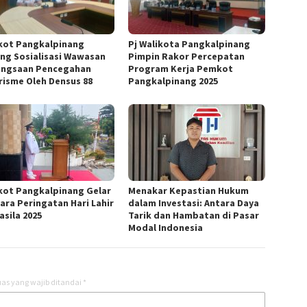
ot Pangkalpinang
Pj Walikota Pangkalpinang
ng Sosialisasi Wawasan
Pimpin Rakor Percepatan
ngsaan Pencegahan
Program Kerja Pemkot
risme Oleh Densus 88
Pangkalpinang 2025
ot Pangkalpinang Gelar
Menakar Kepastian Hukum
ara Peringatan Hari Lahir
dalam Investasi: Antara Daya
asila 2025
Tarik dan Hambatan di Pasar
Modal Indonesia
as yang wajib ditandai
*