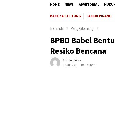
HOME
NEWS
ADVETORIAL
HUKU
BANGKA BELITUNG
PANKALPINANG
Beranda
Pangkalpinang
BPBD Babel Bent
Resiko Bencana
Admin_detak
17 Juli 2018
105 Dilihat