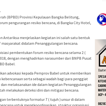
—
ah (BPBD) Provinsi Kepulauan Bangka Belitung,
um pengurangan resiko bencana, di Bangka City Hotel,
 Antariksa menjelaskan kegiatan ini salah satu bentuk
if masyarakat didalam Penanggulangan bencana.
siasi pembentukan forum resiko bencana selama 2 (
uli 2018, dengan menghadirkan narasumber dari BNPB Pusat
BD Babel.
ikan advokasi kepada Pemprov Babel untuk memberikan
h kebencanaan serta sebagai wadah bagi para penggiat
e dan melaksanakan ide dalam kegiatan Penanggulangan
ah melakukan deteksi dini dan mitigasi bencana.
ngan terbentuknya formatur 7 ( tujuh ) unsur di dalam
encana untuk mengkoordinasikan, struktur organisasi,