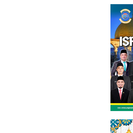
Loncat
tutup
ke
konten