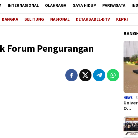
M
INTERNASIONAL
OLAHRAGA
GAYA HIDUP
PARIWISATA
IN
BANGKA
BELITUNG
NASIONAL
DETAKBABEL-BTV
KEPRI
BANGK
uk Forum Pengurangan
NEWS
3
Univer
O…