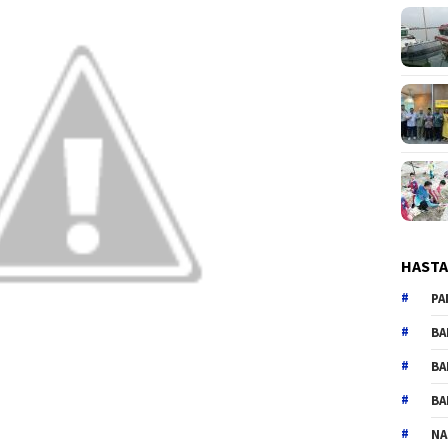
HAST
PA
BA
BA
BA
NA