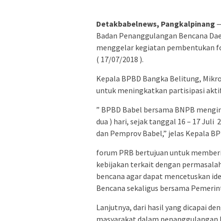
Detakbabelnews, Pangkalpinang
Badan Penanggulangan Bencana Daer
menggelar kegiatan pembentukan for
( 17/07/2018 ).
Kepala BPBD Bangka Belitung, Mikron
untuk meningkatkan partisipasi akt
” BPBD Babel bersama BNPB mengini
dua ) hari, sejak tanggal 16 – 17 J
dan Pemprov Babel,” jelas Kepala BP
forum PRB bertujuan untuk member
kebijakan terkait dengan permasala
bencana agar dapat mencetuskan id
Bencana sekaligus bersama Pemerint
Lanjutnya, dari hasil yang dicapai de
masyarakat dalam penanggulangan b