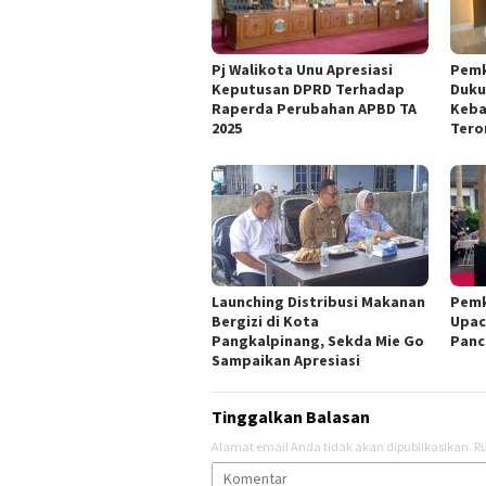
Pj Walikota Unu Apresiasi
Pemk
Keputusan DPRD Terhadap
Duku
Raperda Perubahan APBD TA
Keba
2025
Tero
Launching Distribusi Makanan
Pemk
Bergizi di Kota
Upac
Pangkalpinang, Sekda Mie Go
Panc
Sampaikan Apresiasi
Tinggalkan Balasan
Alamat email Anda tidak akan dipublikasikan.
Ru